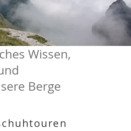
iches Wissen,
 und
nsere Berge
schuhtouren