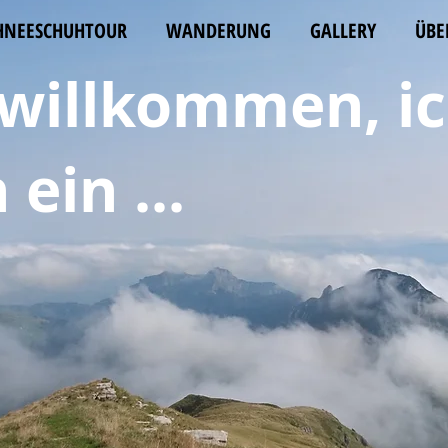
HNEESCHUHTOUR
WANDERUNG
GALLERY
ÜBE
 willkommen, i
ein ...