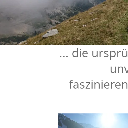
...
die ursprü
unv
fasziniere